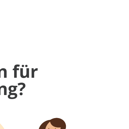
n für
ng?