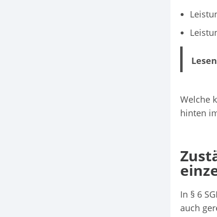
Leistu
Leistu
Lesen
Welche k
hinten im
Zustä
einz
In § 6 SG
auch ger