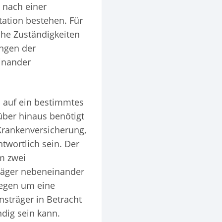
 nach einer
tation bestehen. Für
che Zuständigkeiten
ungen der
einander
a auf ein bestimmtes
rüber hinaus benötigt
e Krankenversicherung,
ntwortlich sein. Der
um zwei
Träger nebeneinander
gegen um eine
nsträger in Betracht
dig sein kann.