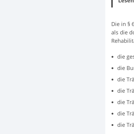
Lesen
Die in §
als die d
Rehabilit
die ge
die Bu
die Tr
die Tr
die Tr
die Tr
die Tr