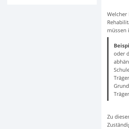
Welcher R
Rehabili
müssen i
Beispi
oder d
abhäng
Schule
Träger
Grund 
Träger
Zu diese
Zuständi