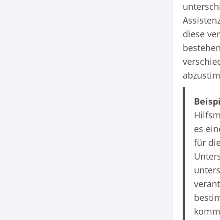
untersch
Assisten
diese ve
bestehen.
verschie
abzusti
Beispi
Hilfsm
es ein
für di
Unters
unters
verant
bestim
komme