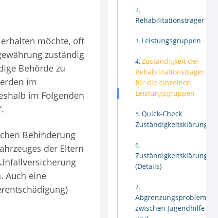
Rehabilitationsträger
 erhalten möchte, oft
Leistungsgruppen
gsgewährung zuständig
Zuständigkeit der
ändige Behörde zu
Rehabilitationsträger
werden im
für die einzelnen
Leistungsgruppen
deshalb im Folgenden
.
Quick-Check
Zuständigkeitsklärung
lichen Behinderung
ahrzeuges der Eltern
Zuständigkeitsklärung
 Unfallversicherung
(Details)
n. Auch eine
erentschädigung)
Abgrenzungsprobleme
zwischen Jugendhilfe